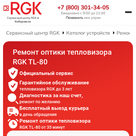
+7 (800) 301-34-05
Ежедневно с 9:00 до 21:00
Позвонить
мне утром
Сервисный центр RGK
в
Хабаровске
Сервисный центр RGK
Каталог устройств
Ремонт 
Ремонт оптики тепловизора
RGK TL-80
Официальный сервис
Гарантийное обслуживание
тепловизора RGK до 3 лет
Диагностика за наш счет,
ремонт по желанию
Бесплатный выезд курьера
в день обращения
Ремонт оптики тепловизора
RGK TL-80 от 35 минут