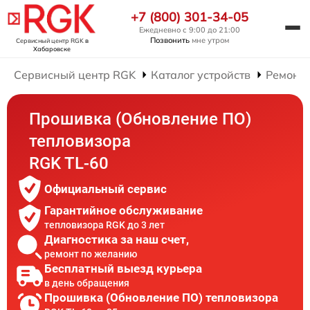
+7 (800) 301-34-05
Ежедневно с 9:00 до 21:00
Позвонить
мне утром
Сервисный центр RGK
в
Хабаровске
Сервисный центр RGK
Каталог устройств
Ремонт 
Прошивка (Обновление ПО)
тепловизора
RGK TL-60
Официальный сервис
Гарантийное обслуживание
тепловизора RGK до 3 лет
Диагностика за наш счет,
ремонт по желанию
Бесплатный выезд курьера
в день обращения
Прошивка (Обновление ПО) тепловизора