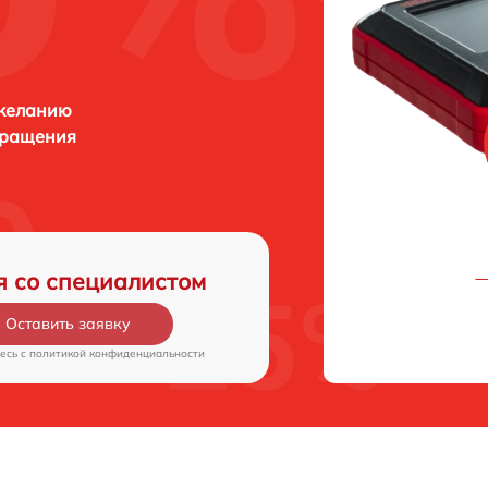
 желанию
бращения
я со специалистом
Оставить заявку
есь c
политикой конфиденциальности