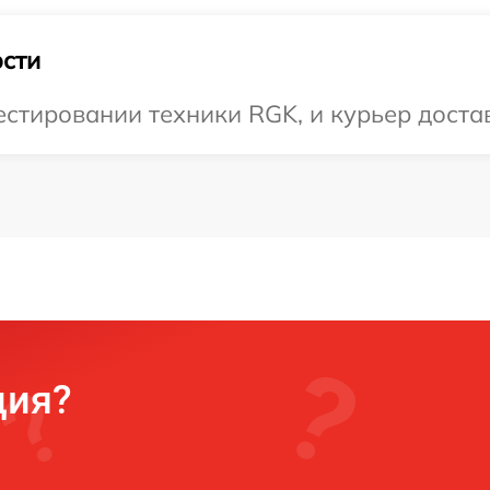
сти
тировании техники RGK, и курьер достави
ция?