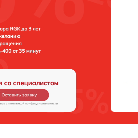
ора RGK до 3 лет
 желанию
бращения
-400 от 35 минут
я со специалистом
Оставить заявку
есь c
политикой конфиденциальности