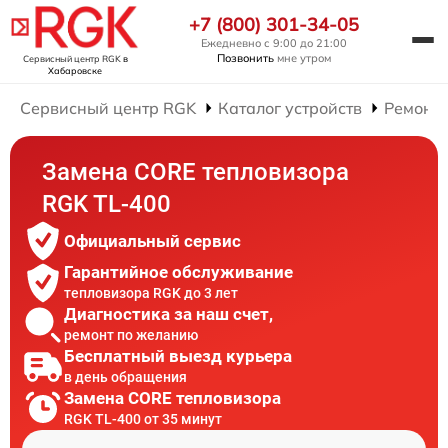
+7 (800) 301-34-05
Ежедневно с 9:00 до 21:00
Позвонить
мне утром
Сервисный центр RGK
в
Хабаровске
Сервисный центр RGK
Каталог устройств
Ремонт 
Замена CORE тепловизора
RGK TL-400
Официальный сервис
Гарантийное обслуживание
тепловизора RGK до 3 лет
Диагностика за наш счет,
ремонт по желанию
Бесплатный выезд курьера
в день обращения
Замена CORE тепловизора
RGK TL-400 от 35 минут